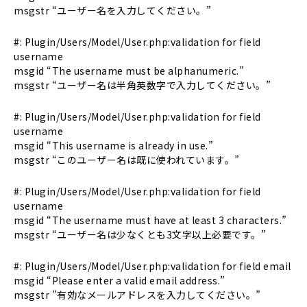
msgstr “ユーザー名を入力してください。”
#: Plugin/Users/Model/User.php:validation for field
username
msgid “The username must be alphanumeric.”
msgstr “ユーザー名は半角英数字で入力してください。”
#: Plugin/Users/Model/User.php:validation for field
username
msgid “This username is already in use.”
msgstr “このユーザー名は既に使われています。”
#: Plugin/Users/Model/User.php:validation for field
username
msgid “The username must have at least 3 characters.”
msgstr “ユーザー名は少なくとも3文字以上必要です。”
#: Plugin/Users/Model/User.php:validation for field email
msgid “Please enter a valid email address.”
msgstr ”有効なメールアドレスを入力してください。”