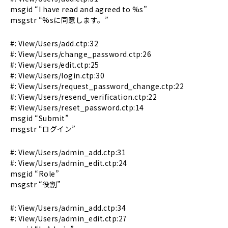
msgid “I have read and agreed to %s”
msgstr “%sに同意します。”
#: View/Users/add.ctp:32
#: View/Users/change_password.ctp:26
#: View/Users/edit.ctp:25
#: View/Users/login.ctp:30
#: View/Users/request_password_change.ctp:22
#: View/Users/resend_verification.ctp:22
#: View/Users/reset_password.ctp:14
msgid “Submit”
msgstr “ログイン”
#: View/Users/admin_add.ctp:31
#: View/Users/admin_edit.ctp:24
msgid “Role”
msgstr “役割”
#: View/Users/admin_add.ctp:34
#: View/Users/admin_edit.ctp:27