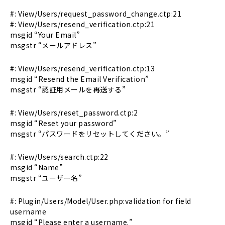
#: View/Users/request_password_change.ctp:21
#: View/Users/resend_verification.ctp:21
msgid “Your Email”
msgstr “メールアドレス”
#: View/Users/resend_verification.ctp:13
msgid “Resend the Email Verification”
msgstr “認証用メールを再送する”
#: View/Users/reset_password.ctp:2
msgid “Reset your password”
msgstr “パスワードをリセットしてください。”
#: View/Users/search.ctp:22
msgid “Name”
msgstr “ユーザー名”
#: Plugin/Users/Model/User.php:validation for field
username
msgid “Please enter a username.”