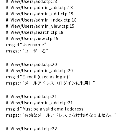
#: View/Users/add.ctp:18
#: View/Users/admin_add.ctp:18
#: View/Users/admin_edit.ctp:19
#: View/Users/admin_index.ctp:18
#: View/Users/admin_view.ctp:15
#: View/Users/search.ctp:18
#: View/Users/view.ctp:15
msgid “Username”
msgstr “ユーザー名”
#: View/Users/add.ctp:20
#: View/Users/admin_add.ctp:20
msgid “E-mail (used as login)”
msgstr “メールアドレス（ログインに利用）”
#: View/Users/add.ctp:21
#: View/Users/admin_add.ctp:21
msgid “Must be a valid email address”
msgstr “有効なメールアドレスでなければなりません。”
#: View/Users/add.ctp:22