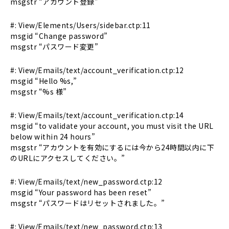
msgstr “アカウント登録”
#: View/Elements/Users/sidebar.ctp:11
msgid “Change password”
msgstr “パスワード変更”
#: View/Emails/text/account_verification.ctp:12
msgid “Hello %s,”
msgstr “%s 様”
#: View/Emails/text/account_verification.ctp:14
msgid “to validate your account, you must visit the URL
below within 24 hours”
msgstr “アカウントを有効にするには今から24時間以内に下
のURLにアクセスしてください。”
#: View/Emails/text/new_password.ctp:12
msgid “Your password has been reset”
msgstr “パスワードはリセットされました。”
#: View/Emails/text/new_password.ctp:13