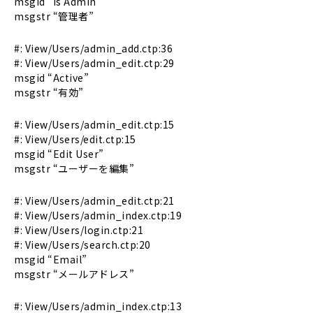
msgid “Is Admin”
msgstr “管理者”
#: View/Users/admin_add.ctp:36
#: View/Users/admin_edit.ctp:29
msgid “Active”
msgstr “有効”
#: View/Users/admin_edit.ctp:15
#: View/Users/edit.ctp:15
msgid “Edit User”
msgstr “ユーザーを編集”
#: View/Users/admin_edit.ctp:21
#: View/Users/admin_index.ctp:19
#: View/Users/login.ctp:21
#: View/Users/search.ctp:20
msgid “Email”
msgstr “メールアドレス”
#: View/Users/admin_index.ctp:13