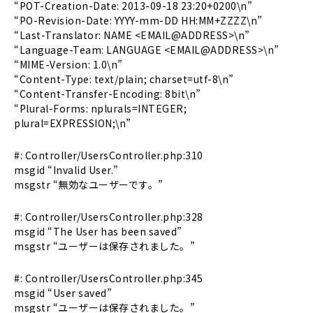
“POT-Creation-Date: 2013-09-18 23:20+0200\n”
“PO-Revision-Date: YYYY-mm-DD HH:MM+ZZZZ\n”
“Last-Translator: NAME <EMAIL@ADDRESS>\n”
“Language-Team: LANGUAGE <EMAIL@ADDRESS>\n”
“MIME-Version: 1.0\n”
“Content-Type: text/plain; charset=utf-8\n”
“Content-Transfer-Encoding: 8bit\n”
“Plural-Forms: nplurals=INTEGER;
plural=EXPRESSION;\n”
#: Controller/UsersController.php:310
msgid “Invalid User.”
msgstr “無効なユーザーです。”
#: Controller/UsersController.php:328
msgid “The User has been saved”
msgstr “ユーザーは保存されました。”
#: Controller/UsersController.php:345
msgid “User saved”
msgstr “ユーザーは保存されました。”