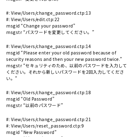
#: View/Users/change_password.ctp:13
#: View/Users/edit.ctp:22
msgid “Change your password”
msgstr “パスワードを変更してください。”
#: View/Users/change_password.ctp:14
msgid “Please enter your old password because of
security reasons and then your new password twice.”
msgstr “セキュリティのため、以前のパスワードを入力して
ください。それから新しいパスワードを2回入力してくださ
い。”
#: View/Users/change_password.ctp:18
msgid “Old Password”
msgstr “以前のパスワード”
#: View/Users/change_password.ctp:21
#: View/Users/reset_password.ctp:9
msgid “New Password”