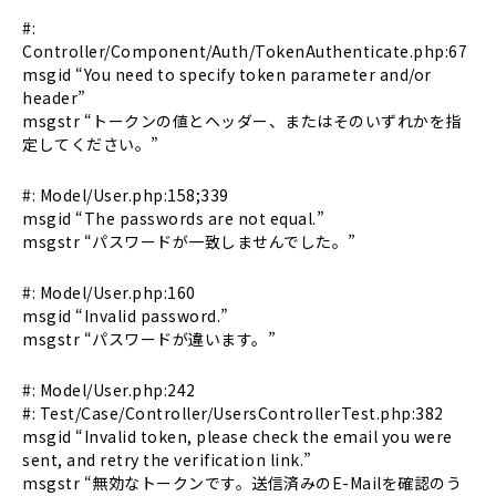
#:
Controller/Component/Auth/TokenAuthenticate.php:67
msgid “You need to specify token parameter and/or
header”
msgstr “トークンの値とヘッダー、またはそのいずれかを指
定してください。”
#: Model/User.php:158;339
msgid “The passwords are not equal.”
msgstr “パスワードが一致しませんでした。”
#: Model/User.php:160
msgid “Invalid password.”
msgstr “パスワードが違います。”
#: Model/User.php:242
#: Test/Case/Controller/UsersControllerTest.php:382
msgid “Invalid token, please check the email you were
sent, and retry the verification link.”
msgstr “無効なトークンです。送信済みのE-Mailを確認のう