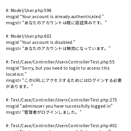
#: Model/User.php:596
msgid “Your account is already authenticated.”
msgstr “あなたのアカウントは既に認証済みです。”
#: Model/User.php:601
msgid “Your account is disabled.”
msgstr “あなたのアカウントは無効になっています。”
#: Test/Case/Controller/UsersControllerTest.php:55
msgid “Sorry, but you need to login to access this
location.”
msgstr “このURLにアクセスするためにはログインする必要
があります。”
#: Test/Case/Controller/UsersControllerTest.php:275
msgid “adminuser you have successfully logged in”
msgstr “管理者がログインしました。”
#: Test/Case/Controller/UsersControllerTest.php:401