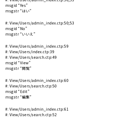
msgid “Yes”
msgstr “はい”
#: View/Users/admin_index.ctp:50;53
msgid “No”
msgstr “いいえ”
#: View/Users/admin_index.ctp:59
#: View/Users/index.ctp:39
#: View/Users/search.ctp:49
msgid “View”
msgstr “閲覧”
#: View/Users/admin_index.ctp:60
#: View/Users/search.ctp:50
msgid “Edit”
msgstr “編集”
#: View/Users/admin_index.ctp:61
#: View/Users/search.ctp:52