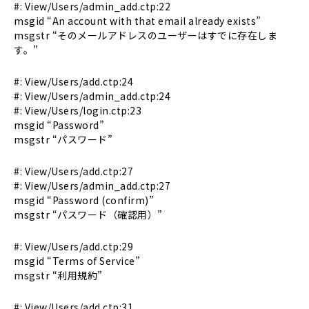
#: View/Users/admin_add.ctp:22
msgid “An account with that email already exists”
msgstr “そのメールアドレスのユーザーはすでに存在しま
す。”
#: View/Users/add.ctp:24
#: View/Users/admin_add.ctp:24
#: View/Users/login.ctp:23
msgid “Password”
msgstr “パスワード”
#: View/Users/add.ctp:27
#: View/Users/admin_add.ctp:27
msgid “Password (confirm)”
msgstr “パスワード（確認用）”
#: View/Users/add.ctp:29
msgid “Terms of Service”
msgstr “利用規約”
#: View/Users/add.ctp:31