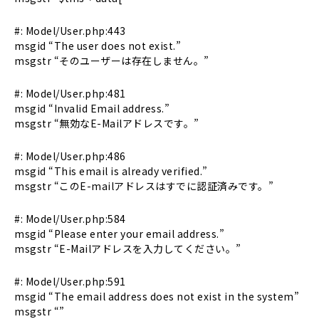
#: Model/User.php:443
msgid “The user does not exist.”
msgstr “そのユーザーは存在しません。”
#: Model/User.php:481
msgid “Invalid Email address.”
msgstr “無効なE-Mailアドレスです。”
#: Model/User.php:486
msgid “This email is already verified.”
msgstr “このE-mailアドレスはすでに認証済みです。”
#: Model/User.php:584
msgid “Please enter your email address.”
msgstr “E-Mailアドレスを入力してください。”
#: Model/User.php:591
msgid “The email address does not exist in the system”
msgstr “”