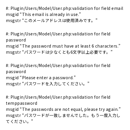
#: Plugin/Users/Model/User.php:validation for field email
msgid “This email is already in use.”
msgstr “このメールアドレスは使用済みです。”
#: Plugin/Users/Model/User.php:validation for field
password
msgid “The password must have at least 6 characters.”
msgstr “パスワードは少なくとも6文字以上必要です。”
#: Plugin/Users/Model/User.php:validation for field
password
msgid “Please enter a password.”
msgstr “パスワードを入力してください。”
#: Plugin/Users/Model/User.php:validation for field
temppassword
msgid “The passwords are not equal, please try again.”
msgstr “パスワードが一致しませんでした。もう一度入力し
てください。”