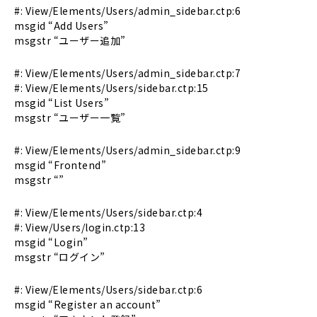
#: View/Elements/Users/admin_sidebar.ctp:6
msgid “Add Users”
msgstr “ユーザー追加”
#: View/Elements/Users/admin_sidebar.ctp:7
#: View/Elements/Users/sidebar.ctp:15
msgid “List Users”
msgstr “ユーザー一覧”
#: View/Elements/Users/admin_sidebar.ctp:9
msgid “Frontend”
msgstr “”
#: View/Elements/Users/sidebar.ctp:4
#: View/Users/login.ctp:13
msgid “Login”
msgstr “ログイン”
#: View/Elements/Users/sidebar.ctp:6
msgid “Register an account”