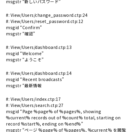
msgstr “新しいパスワード”
#: View/Users/change_password.ctp:24
#: View/Users/reset_password.ctp:12
msgid “Confirm”
msgstr “確認”
#: View/Users/dashboard.ctp:13
msgid “Welcome”
msgstr “ようこそ”
#: View/Users/dashboard.ctp:14
msgid “Recent broadcasts”
msgstr “最新情報
#: View/Users/index.ctp:17
#: View/Users/search.ctp:27
msgid “Page %page% of %pages%, showing
%current% records out of %count% total, starting on
record %start%, ending on %end%”
msgstr “ページ %page% of %pages%, %current% を閲覧