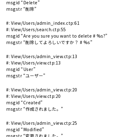
msgid “Delete”
msgstr “削除”
#: View/Users/admin_index.ctp:61
#: View/Users/search.ctp:55
msgid “Are you sure you want to delete # %s?”
msgstr “削除してよろしいですか？ # %s”
#: View/Users/admin_view.ctp:13
#: View/Users/view.ctp:13
msgid “User”
msgstr “ユーザー”
#: View/Users/admin_view.ctp:20
#: View/Users/view.ctp:20
msgid “Created”
msgstr “作成されました。”
#: View/Users/admin_view.ctp:25
msgid “Modified”
msgstr “変更されました。”