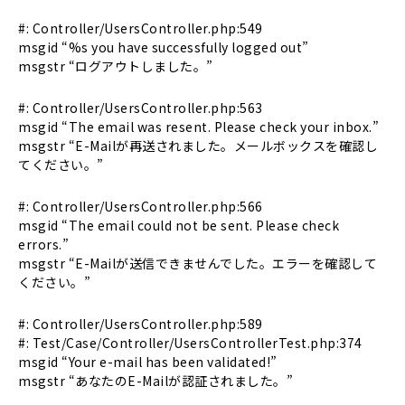
#: Controller/UsersController.php:549
msgid “%s you have successfully logged out”
msgstr “ログアウトしました。”
#: Controller/UsersController.php:563
msgid “The email was resent. Please check your inbox.”
msgstr “E-Mailが再送されました。メールボックスを確認し
てください。”
#: Controller/UsersController.php:566
msgid “The email could not be sent. Please check
errors.”
msgstr “E-Mailが送信できませんでした。エラーを確認して
ください。”
#: Controller/UsersController.php:589
#: Test/Case/Controller/UsersControllerTest.php:374
msgid “Your e-mail has been validated!”
msgstr “あなたのE-Mailが認証されました。”