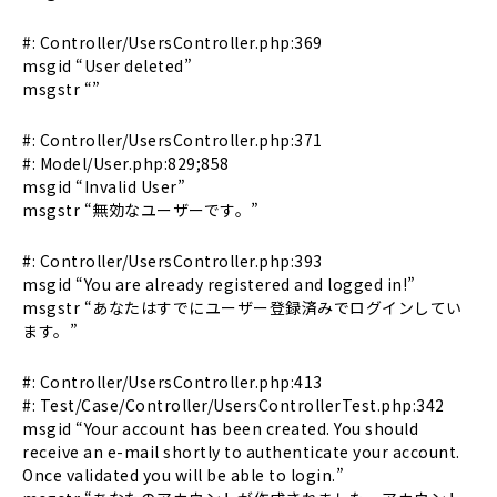
#: Controller/UsersController.php:369
msgid “User deleted”
msgstr “”
#: Controller/UsersController.php:371
#: Model/User.php:829;858
msgid “Invalid User”
msgstr “無効なユーザーです。”
#: Controller/UsersController.php:393
msgid “You are already registered and logged in!”
msgstr “あなたはすでにユーザー登録済みでログインしてい
ます。”
#: Controller/UsersController.php:413
#: Test/Case/Controller/UsersControllerTest.php:342
msgid “Your account has been created. You should
receive an e-mail shortly to authenticate your account.
Once validated you will be able to login.”