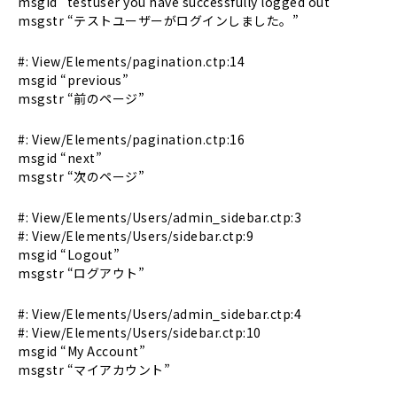
msgid “testuser you have successfully logged out”
msgstr “テストユーザーがログインしました。”
#: View/Elements/pagination.ctp:14
msgid “previous”
msgstr “前のページ”
#: View/Elements/pagination.ctp:16
msgid “next”
msgstr “次のページ”
#: View/Elements/Users/admin_sidebar.ctp:3
#: View/Elements/Users/sidebar.ctp:9
msgid “Logout”
msgstr “ログアウト”
#: View/Elements/Users/admin_sidebar.ctp:4
#: View/Elements/Users/sidebar.ctp:10
msgid “My Account”
msgstr “マイアカウント”